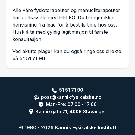
Alle våre fysioterapeuter og manuellterapeuter
har driftsavtale med HELFO. Du trenger ikke
henvisning fra lege for å bestille time hos oss.
Husk å ta med gyldig legitimasjon til første
konsultasjon.
Ved akutte plager kan du også ringe oss direkte
på
51 51 71 90
.
51 51 71 90
post@kannikfysikalske.no
Man-Fre: 07:00 - 17:00
Kannikgata 21, 4008 Stavanger
© 1980 -
2026
Kannik Fysikalske Institutt