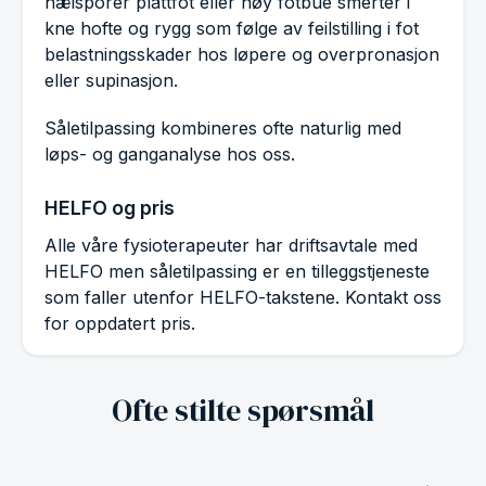
hælsporer plattfot eller høy fotbue smerter i
kne hofte og rygg som følge av feilstilling i fot
belastningsskader hos løpere og overpronasjon
eller supinasjon.
Såletilpassing kombineres ofte naturlig med
løps- og ganganalyse hos oss.
HELFO og pris
Alle våre fysioterapeuter har driftsavtale med
HELFO men såletilpassing er en tilleggstjeneste
som faller utenfor HELFO-takstene. Kontakt oss
for oppdatert pris.
Ofte stilte spørsmål