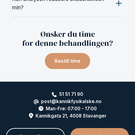
min?
Ønsker du time
for denne behandlingen?
Bestill time
51 51 71 90
post@kannikfysikalske.no
Man-Fre: 07:00 - 17:00
Kannikgata 21, 4008 Stavanger