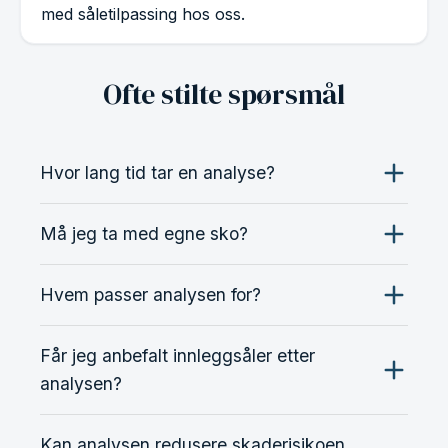
med såletilpassing hos oss.
Ofte stilte spørsmål
Hvor lang tid tar en analyse?
Må jeg ta med egne sko?
Hvem passer analysen for?
Får jeg anbefalt innleggsåler etter
analysen?
Kan analysen redusere skaderisikoen