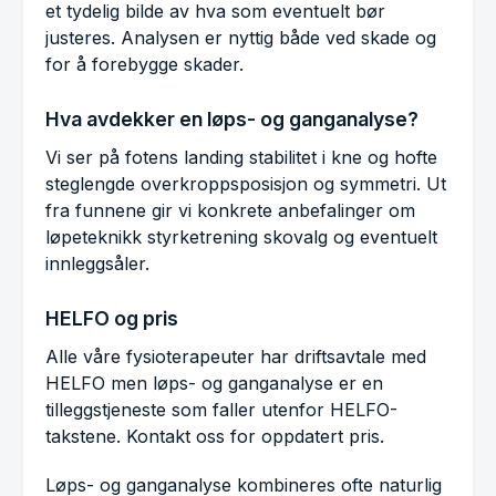
et tydelig bilde av hva som eventuelt bør
justeres. Analysen er nyttig både ved skade og
for å forebygge skader.
Hva avdekker en løps- og ganganalyse?
Vi ser på fotens landing stabilitet i kne og hofte
steglengde overkroppsposisjon og symmetri. Ut
fra funnene gir vi konkrete anbefalinger om
løpeteknikk styrketrening skovalg og eventuelt
innleggsåler.
HELFO og pris
Alle våre fysioterapeuter har driftsavtale med
HELFO men løps- og ganganalyse er en
tilleggstjeneste som faller utenfor HELFO-
takstene. Kontakt oss for oppdatert pris.
Løps- og ganganalyse kombineres ofte naturlig